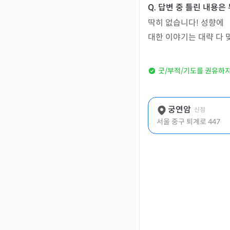
딱히 없습니다! 성향에

대한 이야기는 대략 다 
굿/부적/기도를 권유하
궁연암
신점
서울 중구 퇴계로 447