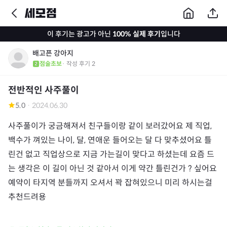
이 후기는 광고가 아닌
100% 실제 후기
입니다
배고픈 강아지
점술초보
· 작성 후기
2
전반적인 사주풀이
5.0
·
2024.06.30
사주풀이가 궁금해져서 친구들이랑 같이 보러갔어요 제 직업, 
백수가 껴있는 나이, 달, 연애운 들어오는 달 다 맞추셨어요 틀
린건 없고 직업상으로 지금 가는길이 맞다고 하셨는데 요즘 드
는 생각은 이 길이 아닌 것 같아서 이게 약간 틀린건가 ? 싶어요 
예약이 타지역 분들까지 오셔서 꽉 잡혀있으니 미리 하시는걸 
추천드려용