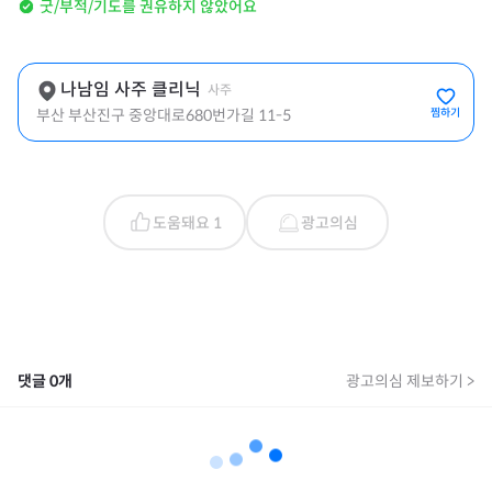
굿/부적/기도를 권유하지 않았어요
나남임 사주 클리닉
사주
부산 부산진구 중앙대로680번가길 11-5
찜하기
도움돼요 1
광고의심
댓글
0
개
광고의심 제보하기 >