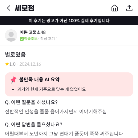
이 후기는 광고가 아닌
100% 실제 후기
입니다
예쁜 코뿔소48
점술초보
· 작성 후기
1
별로였음
1.0
·
2024.12.16
불만족 내용 AI 요약
과거와 현재 기준으로 맞는 게 없었어요
전반적인 인생을 줄줄 읊어가시면서 이야기해주심
어릴때부터 노년까지 그냥 연대기 풀듯이 쭉쭉 써주십니다