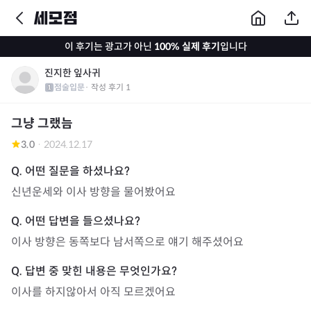
이 후기는 광고가 아닌
100% 실제 후기
입니다
진지한 잎사귀
점술입문
· 작성 후기
1
그냥 그랬늠
3.0
·
2024.12.17
신년운세와 이사 방향을 물어봤어요
이사 방향은 동쪽보다 남서쪽으로 얘기 해주셨어요
이사를 하지않아서 아직 모르겠어요