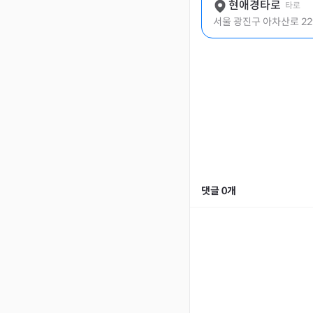
현애경타로
타로
서울 광진구 아차산로 229
댓글
0
개