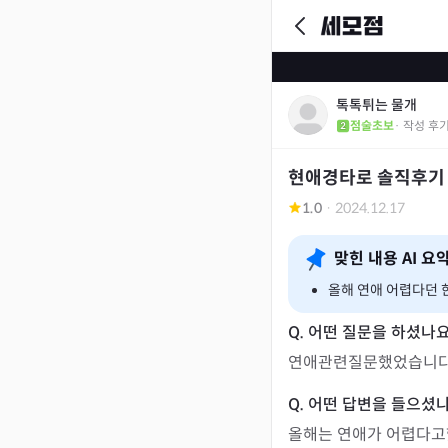
톡톡튀는 물개
점술초보
· 작성 후
현애경타로 솔직후기
1.0
·
2024.12.17
맞힌 내용 AI 요
올해 연애 어렵다던 한
연애관련질문했었습니다
올해는 연애가 어렵다