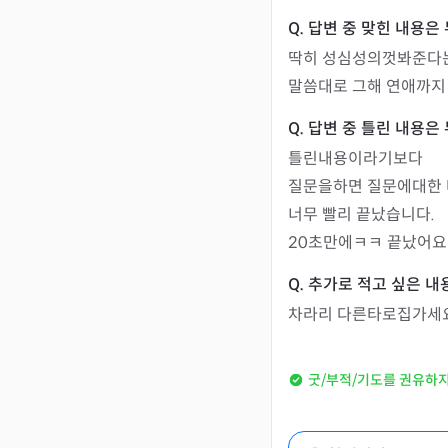
딱히 성심성의껏봐준다는
말씀대로 그해 연애까
틀린내용이라기보다

질문을하면 질문에대한 
너무 빨리 끝났습니다.

20초만에ㅋㅋ 끝났어요 
차라리 다른타로집가세
굿/부적/기도를 권유하