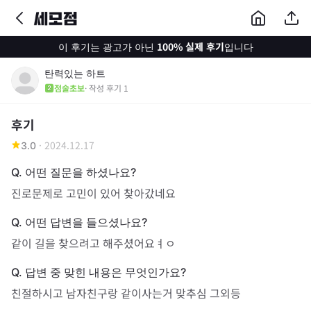
100% 실제 후기
이 후기는 광고가 아닌
입니다
탄력있는 하트
점술초보
· 작성 후기
1
후기
·
2024.12.17
3.0
진로문제로 고민이 있어 찾아갔네요
같이 길을 찾으려고 해주셨어요ㅕㅇ
친절하시고 남자친구랑 같이사는거 맞추심 그외등