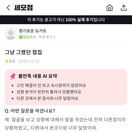
이 후기는 광고가 아닌
100% 실제 후기
입니다
향기로운 요거트
점술초보
· 작성 후기
1
그냥 그랬던 점집
2.0
·
2024.12.18
불만족 내용 AI 요약
고민 해결이 안 되고 속시원하지 않았어요
성향 분석이 완전히 틀려서 당황했어요
다른 곳에서 본 점사와 너무 달랐어요
제  얼굴을 보고 성향에 대해서 말을 하셨는데 전혀 다른점이라 
당황하였고,,, 다른데서 본곳이랑 너무 달랐어여..