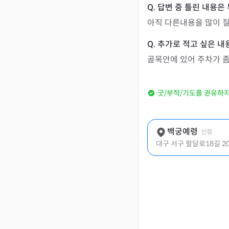
아직 다른내용을 많이 
골목안에 있어 주차가 
굿/부적/기도를 권유하
백궁예령
신점
대구 서구 팔달로18길 20