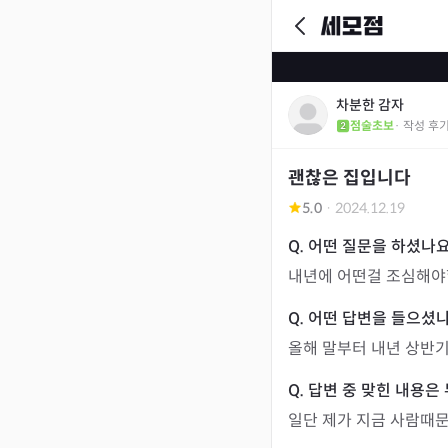
차분한 감자
점술초보
· 작성 후
괜찮은 집입니다
5.0
·
2024.12.19
내년에 어떤걸 조심해
올해 말부터 내년 상반
일단 제가 지금 사람때