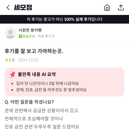
이 후기는 광고가 아닌
100% 실제 후기
입니다
시원한 붕어빵
점술초보
· 작성 후기
2
후기를 잘 보고 가야하는곳.
1.0
·
2024.12.20
불만족 내용 AI 요약
집이 안 나간다더니 3일 뒤에 나갔어요
관재, 진로, 금전 등 아무것도 못 맞추셨어요
관재 관련해서 궁금한 상황이어서 갔고 

전체적으로 조심해야할 것이나 

진로 금전 관련 두루두루 질문 드렸어요 