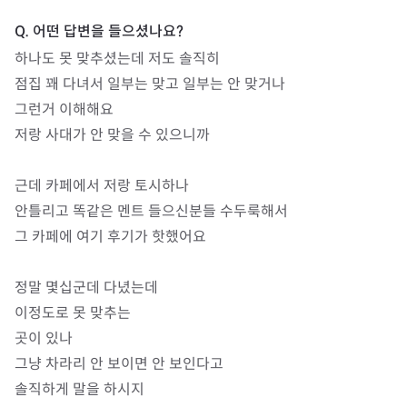
하나도 못 맞추셨는데 저도 솔직히 

점집 꽤 다녀서 일부는 맞고 일부는 안 맞거나

그런거 이해해요 

저랑 사대가 안 맞을 수 있으니까 

근데 카페에서 저랑 토시하나 

안틀리고 똑같은 멘트 들으신분들 수두룩해서 

그 카페에 여기 후기가 핫했어요 

정말 몇십군데 다녔는데 

이정도로 못 맞추는

곳이 있나 

그냥 차라리 안 보이면 안 보인다고 

솔직하게 말을 하시지
