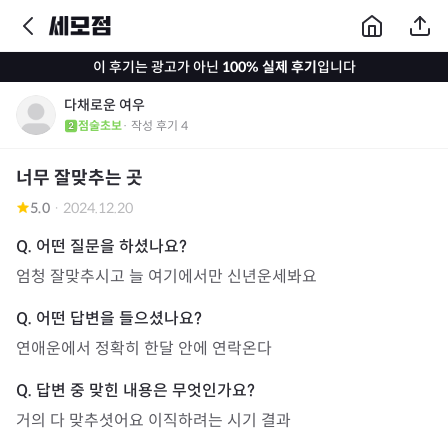
이 후기는 광고가 아닌
100% 실제 후기
입니다
다채로운 여우
점술초보
· 작성 후기
4
너무 잘맞추는 곳
5.0
·
2024.12.20
엄청 잘맞추시고 늘 여기에서만 신년운세봐요
연애운에서 정확히 한달 안에 연락온다
거의 다 맞추셧어요 이직하려는 시기 결과 