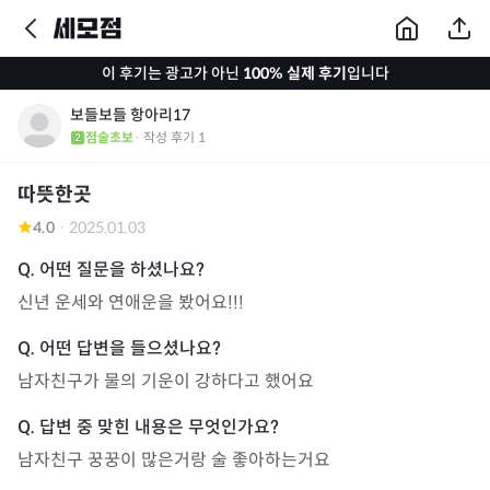
이 후기는 광고가 아닌
100% 실제 후기
입니다
보들보들 항아리17
점술초보
· 작성 후기
1
따뜻한곳
4.0
·
2025.01.03
신년 운세와 연애운을 봤어요!!!
남자친구가 물의 기운이 강하다고 했어요
남자친구 꿍꿍이 많은거랑 술 좋아하는거요