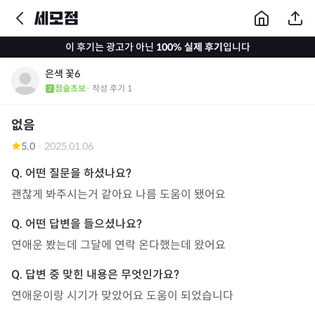
이 후기는 광고가 아닌
100% 실제 후기
입니다
은색 꽃6
점술초보
· 작성 후기
1
없음
5.0
·
2025.01.06
괜찮게 봐주시는거 같아요 나름 도움이 됐어요
연애운 봤는데 그달에 연락 온다했는데 왔어요
연애운이랑 시기가 맞았어요 도움이 되었습니다