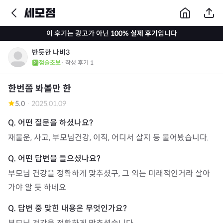
이 후기는 광고가 아닌
100% 실제 후기
입니다
반듯한 나비3
점술초보
· 작성 후기
1
한번쯤 봐볼만 한
5.0
·
2025.01.09
재물운, 사고, 부모님건강, 이직, 어디서 살지 등 물어봤습니다.
부모님 건강을 정확하게 맞추셨구, 그 외는 미래적인거라 살아
가야 알 듯 하네요