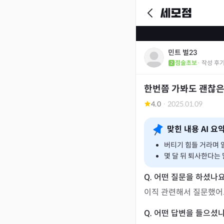
민트 벌23
점술초보
· 작성 후
한번쯤 가봐도 괜찮은
4.0
·
2025.01.09
맞힌 내용 AI 요
버티기 힘들 거라며 알
몇 달 뒤 퇴사한다는
이직 관련해서 질문했어요