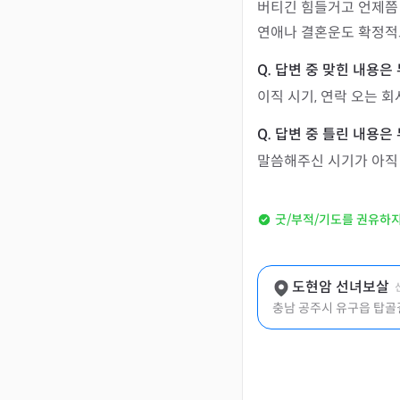
버티긴 힘들거고 언제쯤
연애나 결혼운도 확정적
이직 시기, 연락 오는 회
말씀해주신 시기가 아직
굿/부적/기도를 권유하
도현암 선녀보살
충남 공주시 유구읍 탑골길