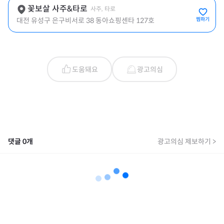
꽃보살 사주&타로
사주, 타로
대전 유성구 은구비서로 38 동아쇼핑센타 127호
찜하기
도움돼요
광고의심
댓글
0
개
광고의심 제보하기 >