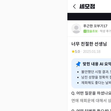
푸근한 꼬부기17
점술초보
· 작성 후
너무 친절한 선생님
5.0
·
2025.01.18
맞힌 내용 AI 요
불안했던 시험 결과,
남친 성향을 정확히 
재회해도 좋다는 날짜
연애 재회운에 대해서 상