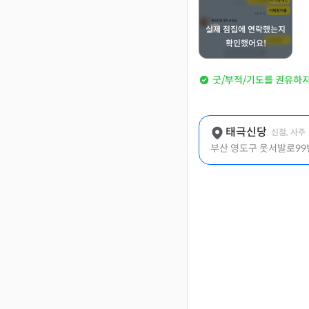
실제 점집에 연락했는지
확인했어요!
굿/부적/기도를 권유하
태극신당
신점, 사주
부산 영도구 웃서발로99번