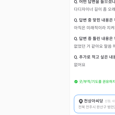
다디자이너 길이 좀 오래
아직은 미래적이라 지켜봐
없었던 거 같아요 말씀 
없어요
굿/부적/기도를 권유하
천상아씨당
신점, 
전북 전주시 완산구 범안2