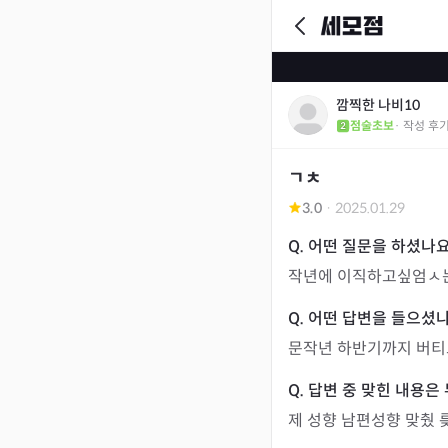
깜찍한 나비10
점술초보
· 작성 후
ㄱㅊ
3.0
·
2025.01.29
작년에 이직하고싶엄ㅅ
문작년 하반기까지 버티
제 성향 남편성향 맞췄 