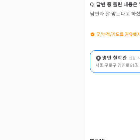
남편과 잘 맞는다고 하
굿/부적/기도를 권유했지
영인 철학관
신점, 
서울 구로구 경인로61길 