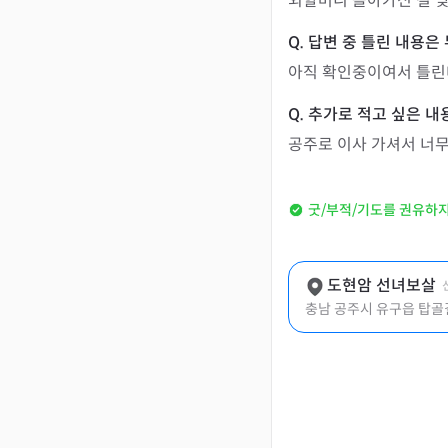
외할머니 돌아가신 걸 
아직 확인중이여서 틀
공주로 이사 가셔서 너
굿/부적/기도를 권유하
도현암 선녀보살
충남 공주시 유구읍 탑골길