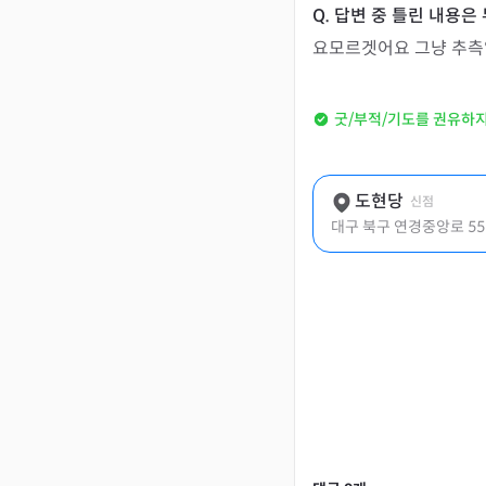
요모르겟어요 그냥 추
굿/부적/기도를 권유하
도현당
신점
대구 북구 연경중앙로 55