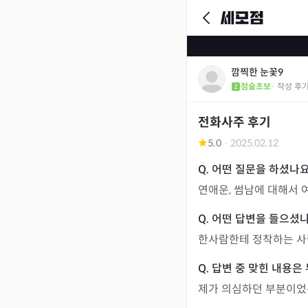
깜찍한 눈꽃9
점술초보
· 작성 후
전화사주 후기
5.0
·
2025.02.12
연애운, 썸남에 대해서
한사람한테 정착하는 사
제가 의심하던 부분이