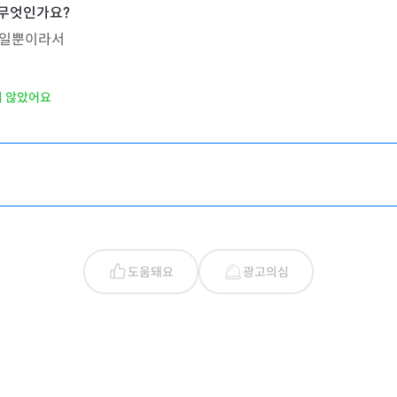
측일뿐이라서
지 않았어요
도움돼요
광고의심