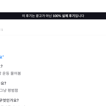
이 후기는 광고가 아닌
100% 실제 후기
입니다
기
1
요”
강 운등 물어봄
그냥 평범함