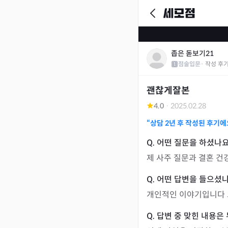
좁은 돋보기21
점술입문
· 작성 후
괜찮게잘본
4.0
·
2025.02.28
“상담
2년
후 작성된 후기에
제 사주 질문과 결혼 건
개인적인 이야기입니다 