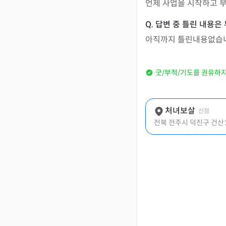
언제 사업을 시작하고
아직까지 틀린내용없습
굿/부적/기도를 권유하
처녀보살
신점
전북 전주시 덕진구 건산1