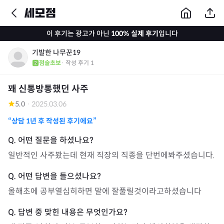
이 후기는 광고가 아닌
100% 실제 후기
입니다
기발한 나무꾼19
점술초보
· 작성 후기
1
꽤 신통방통했던 사주
5.0
·
2025.03.06
“상담
1년
후 작성된 후기에요”
일반적인 사주봤는데 현재 직장의 직종을 단번에봐주셨습니다.
올해초에 공부열심히하면 말에 잘풀릴것이라고하셨습니다