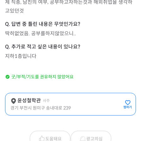
제 직종, 남친의 여부, 공부하고자하는것과 해외취업을 생각하
고있던것
딱히없었음. 공부를하지않았으니..
지하1층입니다
굿/부적/기도를 권유하지 않았어요
윤성철학관
사주
경기 부천시 원미구 송내대로 239
찜하기
도움돼요
광고의심