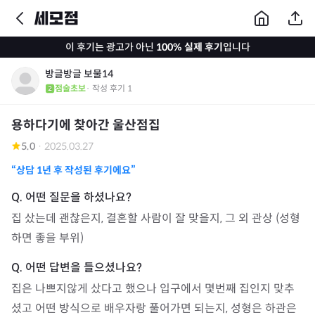
이 후기는 광고가 아닌
100% 실제 후기
입니다
방글방글 보물14
점술초보
· 작성 후기
1
용하다기에 찾아간 울산점집
5.0
·
2025.03.27
“상담
1년
후 작성된 후기에요”
집 샀는데 괜찮은지, 결혼할 사람이 잘 맞을지, 그 외 관상 (성형
하면 좋을 부위)
집은 나쁘지않게 샀다고 했으나 입구에서 몇번째 집인지 맞추
셨고 어떤 방식으로 배우자랑 풀어가면 되는지, 성형은 하관은 