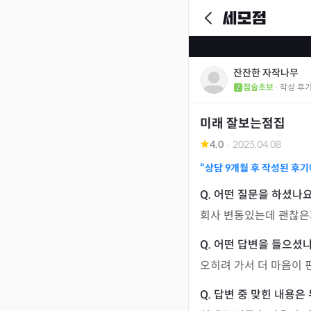
잔잔한 자작나무
점술초보
· 작성 후
미래 잘보는점집
4.0
·
2025.04.08
“상담
9개월
후 작성된 후기
회사 변동있는데 괜찮은
오히려 가서 더 마음이