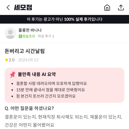
이 후기는 광고가 아닌
100% 실제 후기
입니다
훌륭한 바나나
점술초보
· 작성 후기
1
돈버리고 시간날림
2.0
·
2024.09.13
불만족 내용 AI 요약
결혼할 사람 데려오라며 모호하게 답했어요
15분 만에 끝내서 점을 제대로 안봐줬어요
점 본건지 돈쓰러 간건지 모르겠어요
결혼운이 있는지, 현재직장 퇴사해도 되는지, 재물운이 있는지, 
건강은 어떤지 물어봤어요