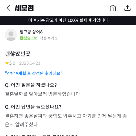
이 후기는 광고가 아닌
100% 실제 후기
입니다
쨍그랑 상어6
점술초보
· 작성 후기
1
괜찮았던곳
5.0
·
2025.04.21
“상담
9개월
후 작성된 후기에요”
결혼날짜를 알아보러 방문하였습니다
결혼하면 좋은날짜와 궁합도 봐주시고 아기를 언제 낳는게 좋
은지 알려주셨다