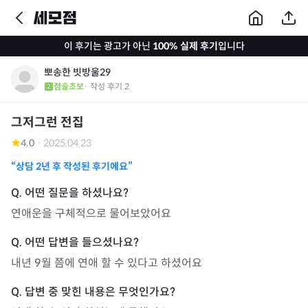
이 후기는 광고가 아닌
100% 실제 후기
입니다
뽀송한 빗방울29
점술초보
· 작성 후기
2
그저그런 전집
4.0
·
2025.04.23
“상담
2년
후 작성된 후기에요”
연애운을 구체적으로 물어보았어요
내년 9월 쯤에 연애 할 수 있다고 하셨어요