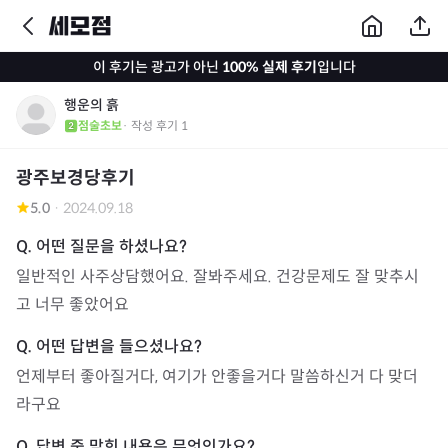
이 후기는 광고가 아닌
100% 실제 후기
입니다
행운의 흙
점술초보
· 작성 후기
1
광주보경당후기
5.0
·
2024.09.18
일반적인 사주상담했어요. 잘봐주세요. 건강문제도 잘 맞추시
고 너무 좋았어요
언제부터 좋아질거다, 여기가 안좋을거다 말씀하신거 다 맞더
라구요