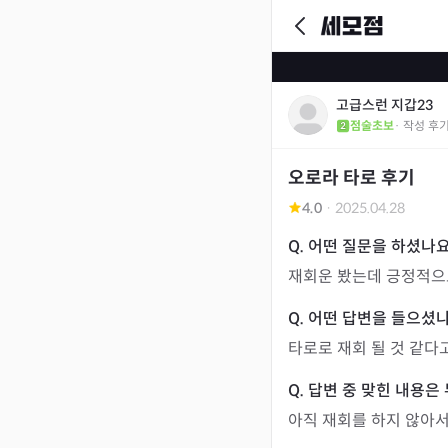
고급스런 지갑23
점술초보
· 작성 후
오로라 타로 후기
4.0
·
2025.04.28
재회운 봤는데 긍정적으
타로로 재회 될 것 같
아직 재회를 하지 않아서