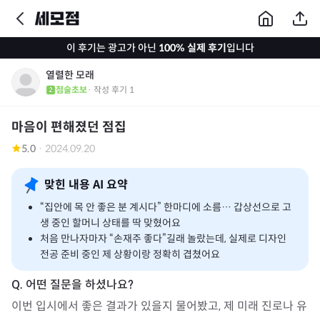
이 후기는 광고가 아닌
100% 실제 후기
입니다
열렬한 모래
점술초보
· 작성 후기
1
마음이 편해졌던 점집
5.0
·
2024.09.20
맞힌 내용 AI 요약
“집안에 목 안 좋은 분 계시다” 한마디에 소름… 갑상선으로 고
생 중인 할머니 상태를 딱 맞혔어요
처음 만나자마자 “손재주 좋다”길래 놀랐는데, 실제로 디자인
전공 준비 중인 제 상황이랑 정확히 겹쳤어요
이번 입시에서 좋은 결과가 있을지 물어봤고, 제 미래 진로나 유