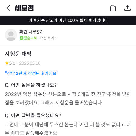
이 후기는 광고가 아닌
100% 실제 후기
입니다
파란 나무꾼3
점술초보
· 작성 후기
1
시험운 대박
5.0
·
2025.05.10
“상담
3년
후 작성된 후기에요”
2022년 임용 삼수생 신분으로 시험 3개월 전 친구 추천을 받아 
점을 보러갔어요. 그래서 시험운을 물어봤습니다
그런데 그분이 내년에 무조건 붙는다 이건 더 볼 것도 없다고 너
무 좋다고 말씀해주셨어요 