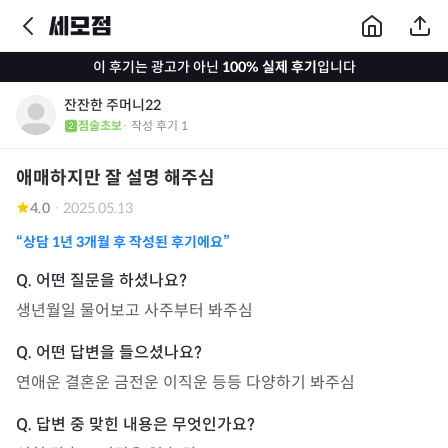
이 후기는 광고가 아닌
100% 실제 후기
입니다
잔잔한 주머니22
점술초보
· 작성 후기
1
애매하지만 잘 설명 해주심
4.0
·
2025.05.13
“상담
1년 3개월
후 작성된 후기에요”
생년월일 물어보고 사주부터 봐주심
연애운 결혼운 금전운 이직운 등등 다양하기 봐주심