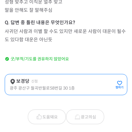
성형 맞추고 이직운 얼추 맞고

말을 안해도 잘 말해주심
사귀던 사람과 이별 할 수도 있지만 새로운 사람이 대운이 될수
도 있다함 대운은 아닌듯
굿/부적/기도를 권유하지 않았어요
보경당
신점
광주 광산구 월곡반월로58번길 30 1층
찜하기
도움돼요
광고의심