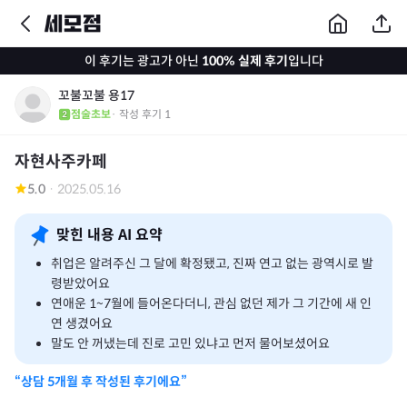
이 후기는 광고가 아닌
100% 실제 후기
입니다
꼬불꼬불 용17
점술초보
· 작성 후기
1
자현사주카페
5.0
·
2025.05.16
맞힌 내용 AI 요약
취업은 알려주신 그 달에 확정됐고, 진짜 연고 없는 광역시로 발
령받았어요
연애운 1~7월에 들어온다더니, 관심 없던 제가 그 기간에 새 인
연 생겼어요
말도 안 꺼냈는데 진로 고민 있냐고 먼저 물어보셨어요
“상담
5개월
후 작성된 후기에요”