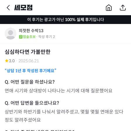
이 후기는 광고가 아닌
100% 실제 후기
입니다
의젓한 수박13
점술초보
· 작성 후기
2
심심하다면 가볼만한
3.0
·
2025.06.21
“상담
1년
후 작성된 후기에요”
연애 시기와 상대방이 나타나는 시기에 대해 질문했어요
상반기와 하반기를 나눠서 알려주셨고, 몇월 몇월 연애운 있다 
정도 알려주셨어요