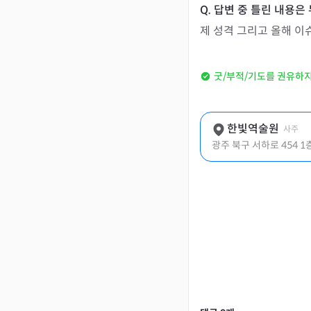
제 성격 그리고 올해 이
굿/부적/기도를 권유하
한빛역술원
사주
광주 북구 서하로 454 1