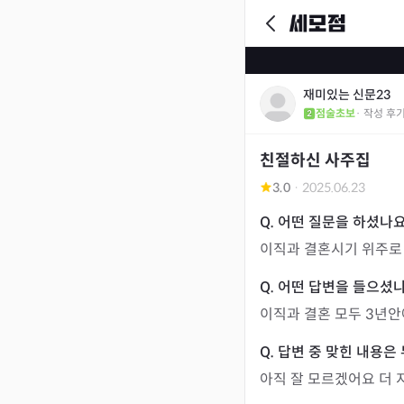
재미있는 신문23
점술초보
· 작성 후
친절하신 사주집
3.0
·
2025.06.23
이직과 결혼시기 위주로
이직과 결혼 모두 3년
아직 잘 모르겠어요 더 