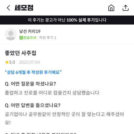
이 후기는 광고가 아닌
100% 실제 후기
입니다
낯선 커리19
점술초보
· 작성 후기
1
좋았던 사주집
5.0
·
2025.07.04
“상담
6개월
후 작성된 후기에요”
졸업하고 진로를 어디로 잡을건지 상담했습니다
공기업이나 공무원같이 안정적인 곳이 잘 맞는다고 해주셨어
요! 