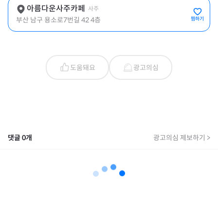
아름다운사주카페
사주
부산 남구 용소로7번길 42 4층
찜하기
도움돼요
광고의심
댓글
0
개
광고의심 제보하기 >