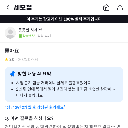
이 후기는 광고가 아닌
100% 실제 후기
입니다
풋풋한 시계25
점술초보
· 작성 후기
1
좋아요
5.0
·
2025.07.04
맞힌 내용 AI 요약
시험 붙기 힘들 거라더니 실제로 불합격했어요
2년 뒤 연애 쪽에서 일이 생긴다 했는데 지금 비슷한 상황이 나
타나서 놀랐어요
“상담
2년 2개월
후 작성된 후기에요”
개인적인질문과 시험관련하여 적성과맞는지 하면합격할수 있