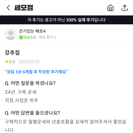
이 후기는 광고가 아닌
100% 실제 후기
입니다
끈기있는 해초4
점술초보
· 작성 후기
1
강추집
5.0
·
2025.07.09
“상담
1년 6개월
후 작성된 후기에요”
24년  가족 운세 

직장.사업운 위주
구체적으로 월별운세와 년총흐름을 상세히 알려주셔서 좋았습