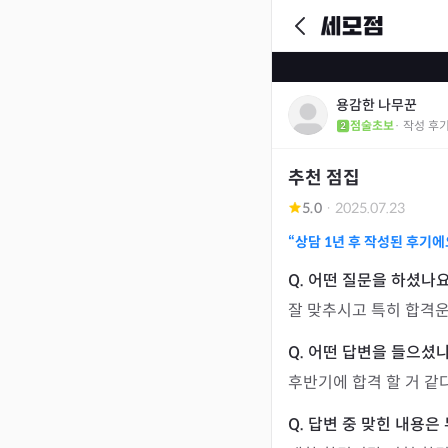
용감한 나무꾼
점술초보
· 작성 후
추천 점집
5.0
·
2025.07.23
“상담
1년
후 작성된 후기에
잘 맞추시고 특히 합격운
후반기에 합격 할 거 같