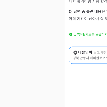
대학 합격이랑 시험 합
아직 기간이 남아서 잘
굿/부적/기도를 권유하
태을임아
신점, 사주
경북 안동시 제비원로 29