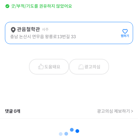
굿/부적/기도를 권유하지 않았어요
관음철학관
사주
충남 논산시 연무읍 왕릉로13번길 33
찜하기
도움돼요
광고의심
댓글
0
개
광고의심 제보하기 >