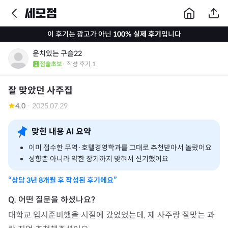
이 후기는 광고가 아닌
100% 실제 후기
입니다
운치있는 구슬22
점술초보
· 작성 후기
1
잘 맞았던 사주집
4.0
·
2025.07.29
맞힌 내용 AI 요약
이미 접수한 무역·호텔경영학과를 그대로 추천받아서 놀랐어요
성향뿐 아니라 약한 장기까지 맞혀서 신기했어요
“상담
3년 8개월
후 작성된 후기에요”
대학교 입시준비했을 시절에 갔었었는데, 제 사주랑 잘맞는 과