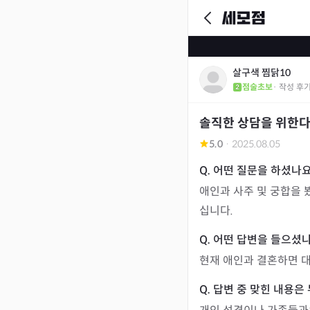
살구색 찜닭10
점술초보
· 작성 후
솔직한 상담을 위한
5.0
·
2025.08.05
애인과 사주 및 궁합을
십니다.
현재 애인과 결혼하면 대