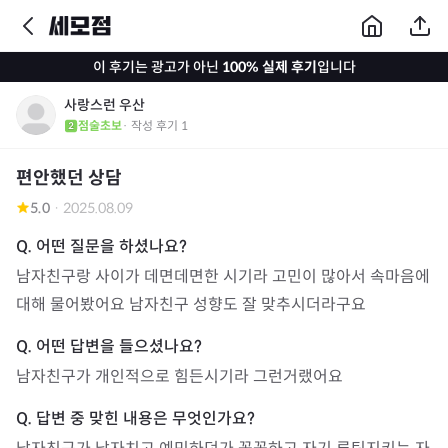
이 후기는 광고가 아닌
100% 실제 후기
입니다
사랑스런 우산
점술초보
· 작성 후기
1
편안했던 상담
5.0
·
2025.08.09
남자친구랑 사이가 데면데면한 시기라 고민이 많아서 속마음에 
대해 물어봤어요 남자친구 성향도 잘 맞추시더라구요
남자친구가 개인적으로 힘든시기라 그런거랬어요