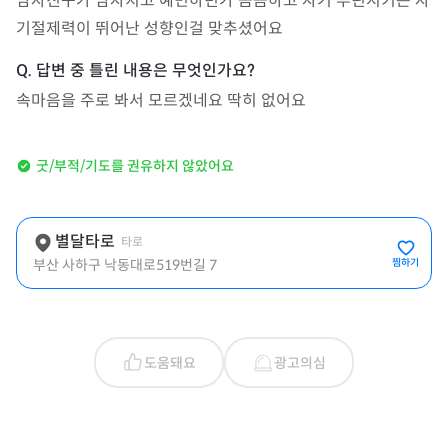
남자친구가 남자치고 예민하던가 꼼꼼하고 자기 루틴지키는 자
기절제력이 뛰어난 성향인걸 맞추셨어요
속마음을 주로 봐서 모르겠네요 딱히 없어요
굿/부적/기도를 권유하지 않았어요
별달타로
타로
부산 사하구 낙동대로519번길 7
찜하기
도움돼요
광고의심