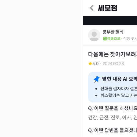
풍부한 열쇠
점술초보
· 작성 후
다음에는 찾아가보려
5.0
·
2024.03.28
맞힌 내용 AI 요
전화를 걸자마자 결혼
까스활명수 달고 사
건강, 금전, 진로, 이