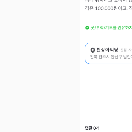
지에 위치하고 있어서 
격은 100,000원이고
굿/부적/기도를 권유하
천상아씨당
신점, 
전북 전주시 완산구 범안2
댓글
0
개