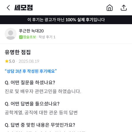
이 후기는 광고가 아닌
100% 실제 후기
입니다
푸근한 늑대20
점술초보
· 작성 후기
1
유명한 점집
5.0
·
2025.08.19
“상담
3년
후 작성된 후기에요”
진로 및 배우자 관련고민을 하였습니다.
공학계열, 공직에 대한 관운 등의 답변