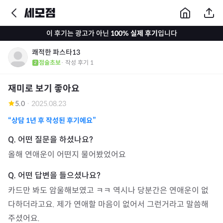
이 후기는 광고가 아닌
100% 실제 후기
입니다
쾌적한 파스타13
점술초보
· 작성 후기
1
재미로 보기 좋아요
5.0
·
2025.08.23
“상담
1년
후 작성된 후기에요”
올해 연애운이 어떤지 물어봤었어요
카드만 봐도 암울해보였고 ㅋㅋ 역시나 당분간은 연애운이 없
다하더라고요. 제가 연애할 마음이 없어서 그런거라고 말씀해
주셨어요.