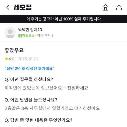
이 후기는 광고가 아닌
100% 실제 후기
입니다
넉넉한 김치13
점술초보
· 작성 후기
1
좋았우요
4.0
·
2025.08.23
“상담
2년
후 작성된 후기에요”
제작년에 갔었는데 잘보셨어요~~친절하세요
2층같은 3층 사무실에서 일할거라고 얘기하셨어요