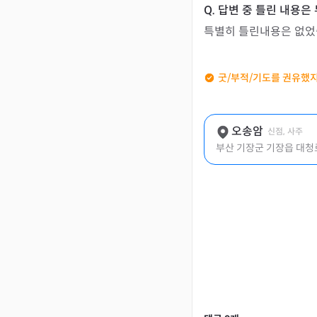
특별히 틀린내용은 없었
굿/부적/기도를 권유했지
오송암
신점, 사주
부산 기장군 기장읍 대청로