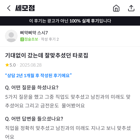
이 후기는 광고가 아닌
100% 실제 후기
입니다
삐약삐약 스시7
점술초보
· 작성 후기
2
기대없이 갔는데 잘맞추셨던 타로집
5.0
·
2025.08.28
“상담
2년 1개월
후 작성된 후기에요”
5가지 질문을 했고 그중 직업도 맞추셨고 남친과의 미래도 맞
추셨어요 그리고 금전운도  물어봤어요
직업을 정확히 맞추셨고 남친과의 미래도 지나고 보니 맞추셨
어요