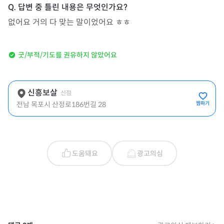
없어요 거의 다 맞는 말이었어요 ㅎㅎ
굿/부적/기도를 권유하지 않았어요
신흥보살
신점
전남 목포시 산정로186번길 28
찜하기
도움돼요
광고의심