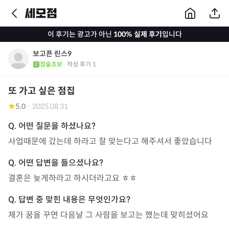
이 후기는 광고가 아닌
100% 실제 후기
입니다
보고픈 린스9
점술초보
· 작성 후기
1
또 가고 싶은 점집
5.0
·
2025.08.31
사업때문에 갔는데 하라고 잘 맞는다고 해주셔서 좋았습니다
결혼은 늦게하라고 하시더라고요 ㅎㅎ
제가 꿈을 꾸면 다음날 그 사람을 보고는 했는데 맞히셨어요