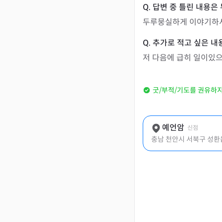
두루뭉실하게 이야기하
저 다음에 급히 일이있으
굿/부적/기도를 권유하
예언암
신점
충남 천안시 서북구 성환읍