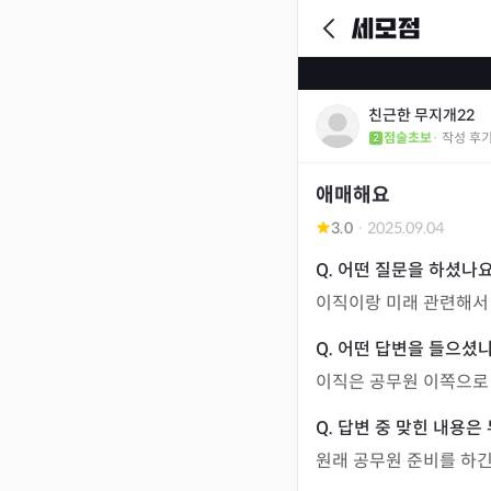
친근한 무지개22
점술초보
· 작성 후
애매해요
3.0
·
2025.09.04
이직이랑 미래 관련해서
이직은 공무원 이쪽으로
원래 공무원 준비를 하